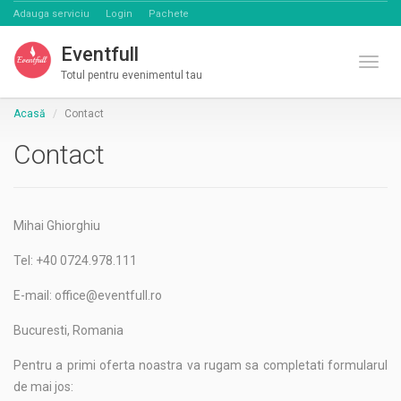
Adauga serviciu
Login
Pachete
Eventfull
Comut
Totul pentru evenimentul tau
Acasă
Contact
Contact
Mihai Ghiorghiu
Tel: +40 0724.978.111
E-mail: office@eventfull.ro
Bucuresti, Romania
Pentru a primi oferta noastra va rugam sa completati formularul
de mai jos: