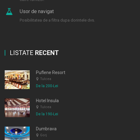
Usor de navigat
Posibilitatea de a filtra dupa dorintele dvs.
LISTATE
RECENT
Puflene Resort
Tulcea
De la 200-Lei
Hotel Insula
Tulcea
De la 190-Lei
Dumbrava
Gorj