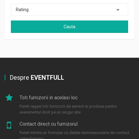
Rating
Cauta
Despre
EVENTFULL
Toti furnizorii in acelasi loc
Puteti regasi toti furnizorii de servicii si produse pentru
evenimentul dorit pe un singur site.
Contact direct cu furnizorul
Puteti trimite un formular cu datele dumneavoastra de contact
catre furnizor.