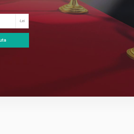
-Lei
uta