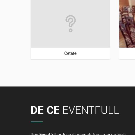
Alba
Cetate
DE CE
EVENTFULL
Prin Eventfull poti sa iti gasesti furnizorii potriviti