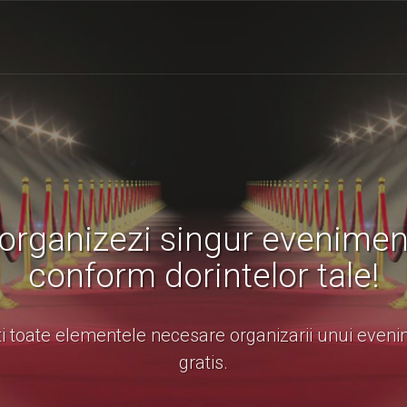
i organizezi singur evenimen
conform dorintelor tale!
ti toate elementele necesare organizarii unui eveni
gratis.