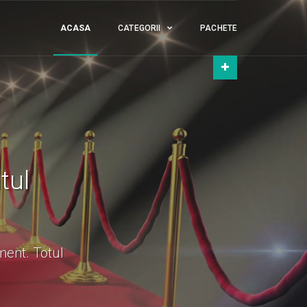
ACASA
CATEGORII
PACHETE
tul
ment. Totul