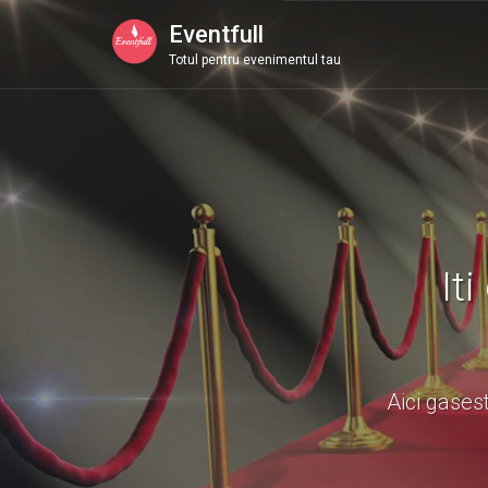
Eventfull
Totul pentru evenimentul tau
It
Aici gases