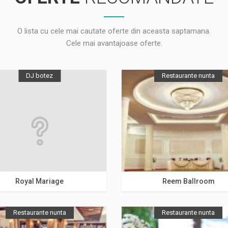
O lista cu cele mai cautate oferte din aceasta saptamana.
Cele mai avantajoase oferte.
DJ botez
Restaurante nunta
Bucuresti
Bucuresti
Royal Mariage
Reem Ballroom
Restaurante nunta
Restaurante nunta