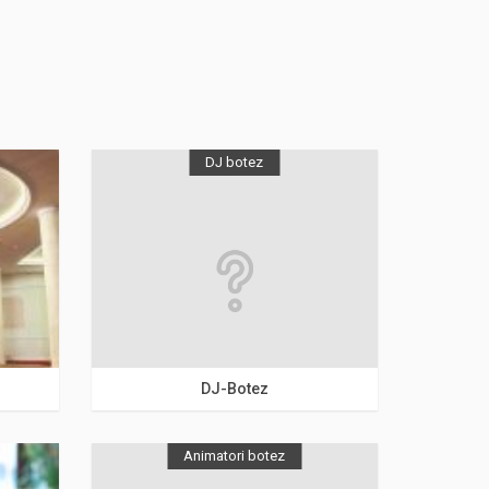
DJ botez
Bucuresti
DJ-Botez
Animatori botez