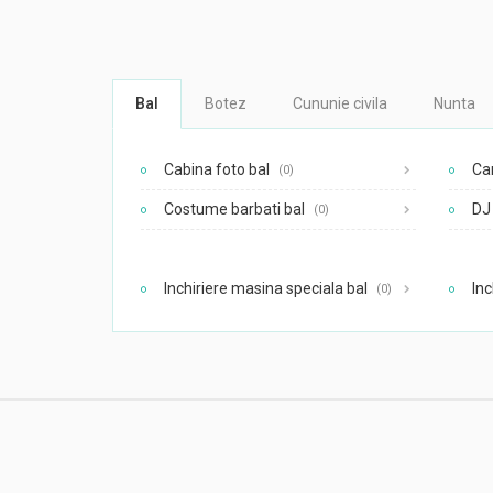
Bal
Botez
Cununie civila
Nunta
Cabina foto bal
Ca
(0)
Costume barbati bal
DJ 
(0)
Inchiriere masina speciala bal
Inc
(0)