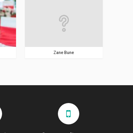
Bucuresti
Zane Bune