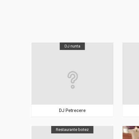
DJ nunta
Bucuresti
DJ Petrecere
Restaurante botez