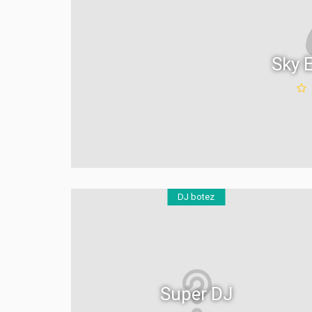
Sky 
DJ botez
Super DJ