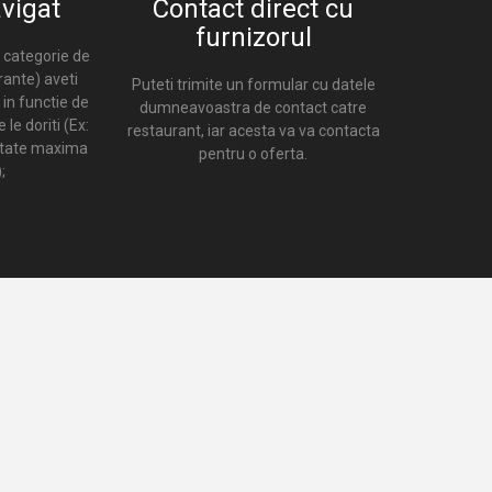
vigat
Contact direct cu
furnizorul
 categorie de
rante) aveti
Puteti trimite un formular cu datele
a in functie de
dumneavoastra de contact catre
 le doriti (Ex:
restaurant, iar acesta va va contacta
itate maxima
pentru o oferta.
;