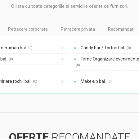
O lista cu toate categoriile si serviciile oferite de furnizori.
Petrecere corporate
Petrecere privata
Recomandari
meraman bal
Candy bar / Torturi bal
(0)
(0)
bal
Firme Organizare evenimente
(0)
(0)
hiriere rochii bal
Make-up bal
(0)
(0)
OFERTE
RECOMANDATE