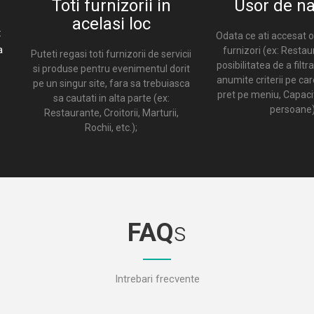
Toti furnizorii in
Usor de na
acelasi loc
t
Odata ce ati accesat o
a
furnizori (ex: Restau
Puteti regasi toti furnizorii de servicii
posibilitatea de a filtr
si produse pentru evenimentul dorit
anumite criterii pe care
pe un singur site, fara sa trebuiasca
pret pe meniu, Capac
sa cautati in alta parte (ex:
persoane)
Restaurante, Croitorii, Marturii,
Rochii, etc.);
FAQ
s
Intrebari frecvente