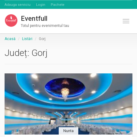
Adauga serviciu
Login
Pachete
Eventfull
Comut
Totul pentru evenimentul tau
Acasă
Listări
Gorj
Județ:
Gorj
Nunta