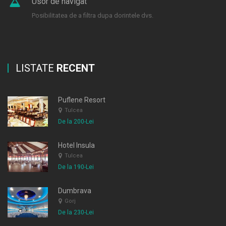
Usor de navigat
Posibilitatea de a filtra dupa dorintele dvs.
LISTATE
RECENT
Puflene Resort
Tulcea
De la 200-Lei
Hotel Insula
Tulcea
De la 190-Lei
Dumbrava
Gorj
De la 230-Lei