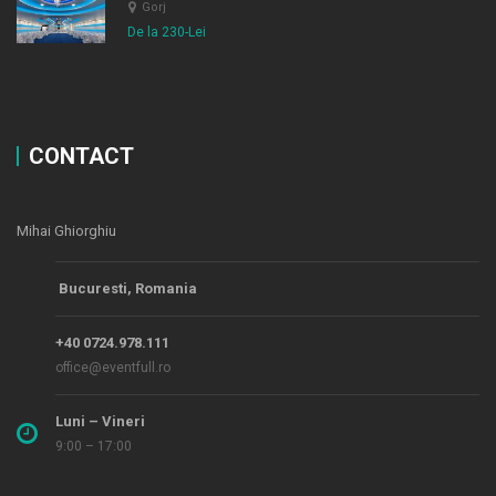
Gorj
De la 230-Lei
CONTACT
Mihai Ghiorghiu
Bucuresti, Romania
+40 0724.978.111
office@eventfull.ro
Luni – Vineri
9:00 – 17:00