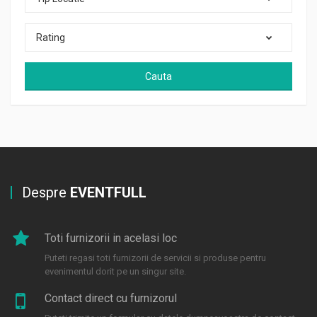
Rating
Cauta
Despre
EVENTFULL
Toti furnizorii in acelasi loc
Puteti regasi toti furnizorii de servicii si produse pentru
evenimentul dorit pe un singur site.
Contact direct cu furnizorul