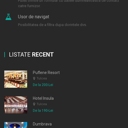
Puteti trimite un formular cu datele dumneavoastra de contact
catre furnizor.
Usor de navigat
Posibilitatea de a filtra dupa dorintele dvs.
LISTATE
RECENT
Puflene Resort
Tulcea
De la 200-Lei
Hotel Insula
Tulcea
De la 190-Lei
Dumbrava