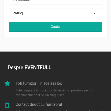
Rating
Cauta
Despre
EVENTFULL
Toti furnizorii in acelasi loc
Puteti regasi toti furnizorii de servicii si produse pentru
evenimentul dorit pe un singur site.
Contact direct cu furnizorul