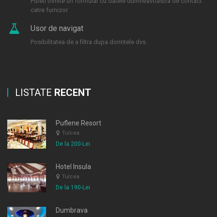
Puteti trimite un formular cu datele dumneavoastra de contact
catre furnizor.
Usor de navigat
Posibilitatea de a filtra dupa dorintele dvs.
LISTATE
RECENT
Puflene Resort
Tulcea
De la 200-Lei
Hotel Insula
Tulcea
De la 190-Lei
Dumbrava