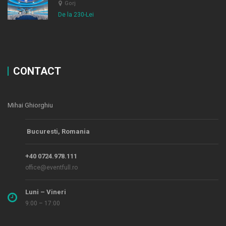
Gorj
De la 230-Lei
CONTACT
Mihai Ghiorghiu
Bucuresti, Romania
+40 0724.978.111
office@eventfull.ro
Luni – Vineri
9:00 – 17:00