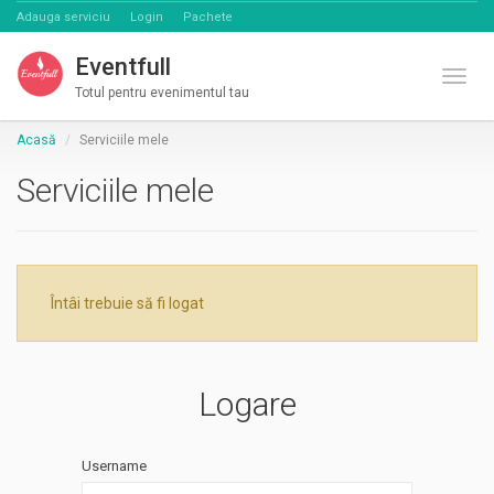
Adauga serviciu
Login
Pachete
Eventfull
Comut
Totul pentru evenimentul tau
Acasă
Serviciile mele
Serviciile mele
Întâi trebuie să fi logat
Logare
Username