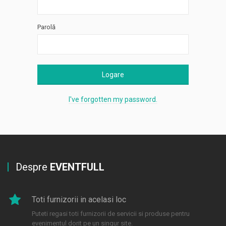
Parolă
Logare
I've forgotten my password.
Despre
EVENTFULL
Toti furnizorii in acelasi loc
Puteti regasi toti furnizorii de servicii si produse pentru
evenimentul dorit pe un singur site.