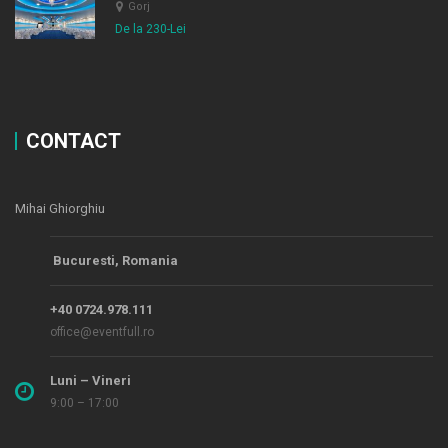
Gorj
De la 230-Lei
CONTACT
Mihai Ghiorghiu
Bucuresti, Romania
+40 0724.978.111
office@eventfull.ro
Luni – Vineri
9:00 – 17:00