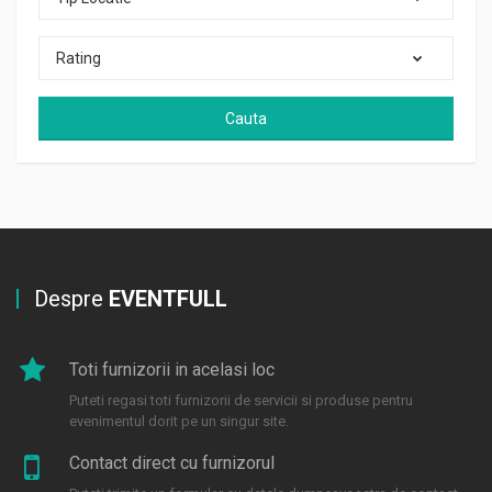
Rating
Cauta
Despre
EVENTFULL
Toti furnizorii in acelasi loc
Puteti regasi toti furnizorii de servicii si produse pentru
evenimentul dorit pe un singur site.
Contact direct cu furnizorul