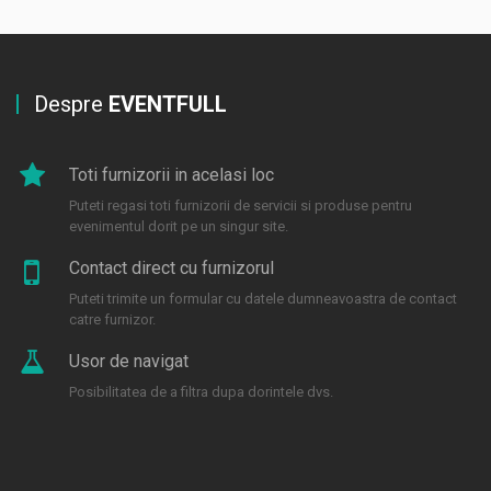
Despre
EVENTFULL
Toti furnizorii in acelasi loc
Puteti regasi toti furnizorii de servicii si produse pentru
evenimentul dorit pe un singur site.
Contact direct cu furnizorul
Puteti trimite un formular cu datele dumneavoastra de contact
catre furnizor.
Usor de navigat
Posibilitatea de a filtra dupa dorintele dvs.