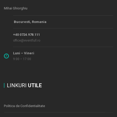
Mihai Ghiorghiu
Bucuresti, Romania
+40 0724.978.111
office@eventfull.ro
Luni – Vineri
9:00 – 17:00
LINKURI
UTILE
Politica de Confidentialitate