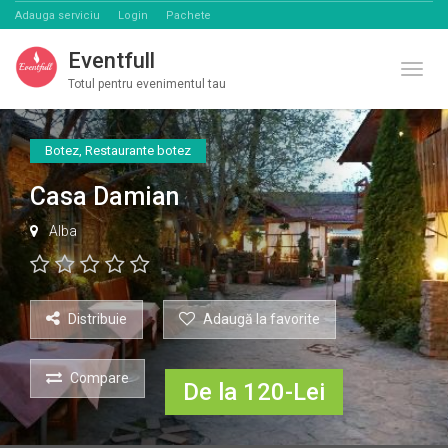
Adauga serviciu
Login
Pachete
Eventfull
Comut
Totul pentru evenimentul tau
Botez
,
Restaurante botez
Casa Damian
Alba
Distribuie
Adaugă la favorite
Compare
De la 120-Lei