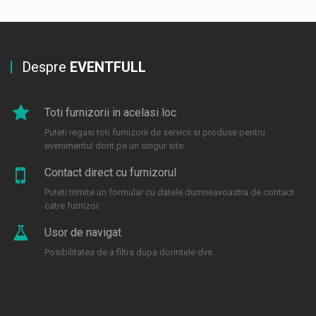
Despre
EVENTFULL
Toti furnizorii in acelasi loc
Puteti regasi toti furnizorii de servicii si produse pentru
evenimentul dorit pe un singur site.
Contact direct cu furnizorul
Puteti trimite un formular cu datele dumneavoastra de contact
catre furnizor.
Usor de navigat
Posibilitatea de a filtra dupa dorintele dvs.