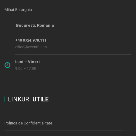
Mihai Ghiorghiu
Bucuresti, Romania
+40 0724.978.111
office@eventfull.ro
Luni – Vineri
9:00 – 17:00
LINKURI
UTILE
Politica de Confidentialitate