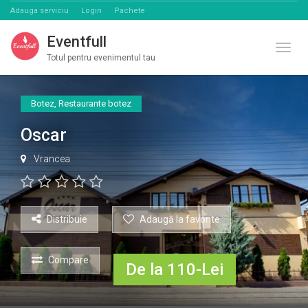
Adauga serviciu
Login
Pachete
Eventfull
Comut
Totul pentru evenimentul tau
Botez
,
Restaurante botez
Oscar
Vrancea
Distribuie
Adaugă la favorite
Compare
De la 110-Lei