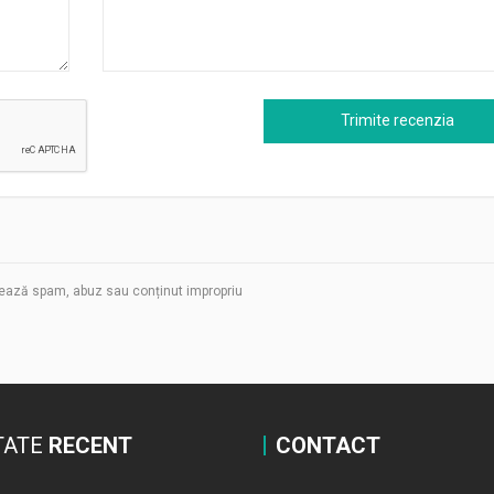
ează spam, abuz sau conținut impropriu
TATE
RECENT
CONTACT