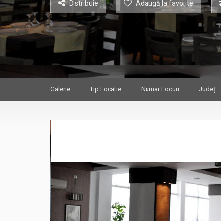
Distribuie
Adaugă la favorite
Galerie
Tip Locatie
Numar Locuri
Județ