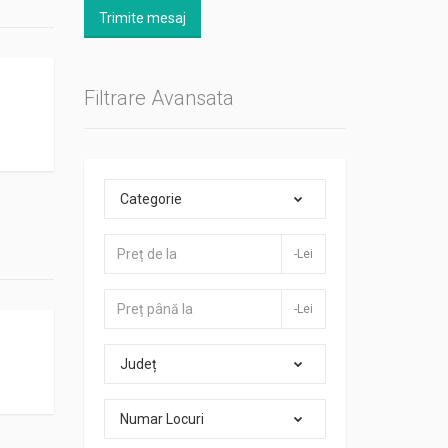
Trimite mesaj
Filtrare Avansata
Categorie
-Lei
-Lei
Județ
Numar Locuri