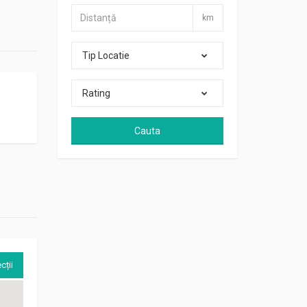
km
Tip Locatie
Rating
Cauta
cții