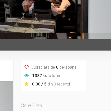
Apreciată de
0
persoane
1387
vizualizări
0.00 / 5
din
0 recenzii
Cere Detalii