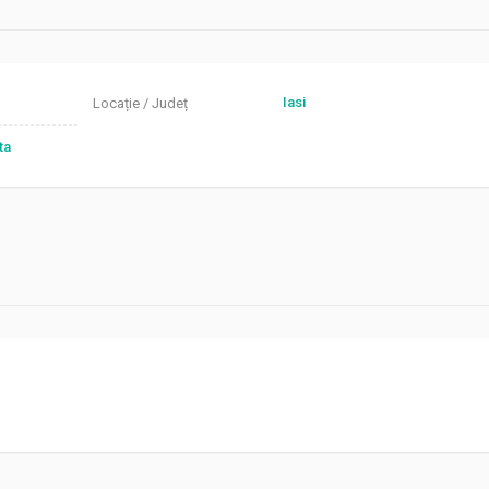
Iasi
Locație / Județ
ta