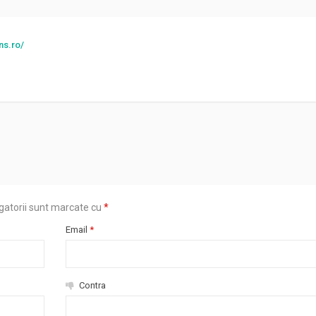
ns.ro/
gatorii sunt marcate cu
*
Email
*
Contra