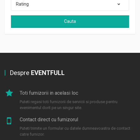
Rating
Cauta
Despre
EVENTFULL
Toti furnizorii in acelasi loc
Puteti regasi toti furnizorii de servicii si produse pentru
evenimentul dorit pe un singur site.
Contact direct cu furnizorul
Puteti trimite un formular cu datele dumneavoastra de contact
catre furnizor.