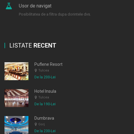
Usor de navigat
Posibilitatea de a filtra dupa dorintele dvs.
LISTATE
RECENT
Puflene Resort
Tulcea
De la 200-Lei
Hotel Insula
Tulcea
De la 190-Lei
Dumbrava
Gorj
De la 230-Lei