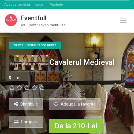
Adauga serviciu
Login
Pachete
Eventfull
Comut
Totul pentru evenimentul tau
Nunta
,
Restaurante nunta
Cavalerul Medieval
Iasi
Distribuie
Adaugă la favorite
Compare
De la 210-Lei