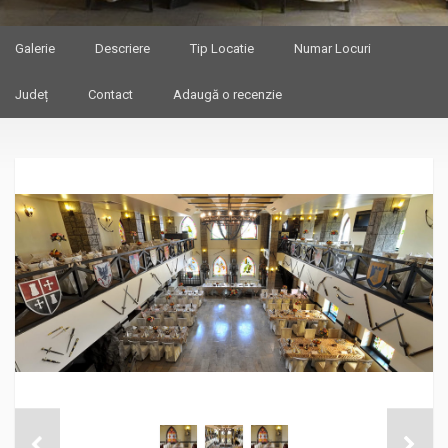
Galerie
Descriere
Tip Locatie
Numar Locuri
Județ
Contact
Adaugă o recenzie