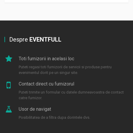
Despre
EVENTFULL
Toti furnizorii in acelasi loc
Puteti regasi toti furnizorii de servicii si produse pentru
evenimentul dorit pe un singur site.
Contact direct cu furnizorul
Puteti trimite un formular cu datele dumneavoastra de contact
catre furnizor.
Usor de navigat
Posibilitatea de a filtra dupa dorintele dvs.