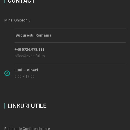
CONTACT
Mihai Ghiorghiu
Bucuresti, Romania
+40 0724.978.111
office@eventfull.ro
Luni – Vineri
9:00 – 17:00
LINKURI
UTILE
Politica de Confidentialitate