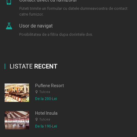
Puteti trimite un formular cu datele dumneavoastra de contact
catre furnizor.
Usor de navigat
Posibilitatea de a filtra dupa dorintele dvs.
LISTATE
RECENT
Puflene Resort
Tulcea
De la 200-Lei
Hotel Insula
Tulcea
De la 190-Lei