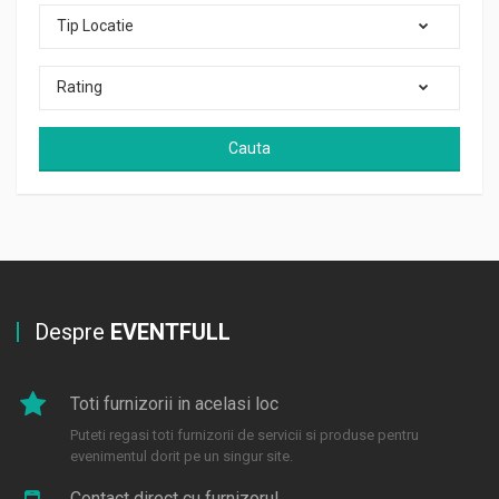
Tip Locatie
Rating
Cauta
Despre
EVENTFULL
Toti furnizorii in acelasi loc
Puteti regasi toti furnizorii de servicii si produse pentru
evenimentul dorit pe un singur site.
Contact direct cu furnizorul