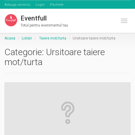
Adauga serviciu
Login
Pachete
Eventfull
Comut
Totul pentru evenimentul tau
Acasă
Listări
Taiere mot/turta
Ursitoare taiere mot/turta
Categorie:
Ursitoare taiere
mot/turta