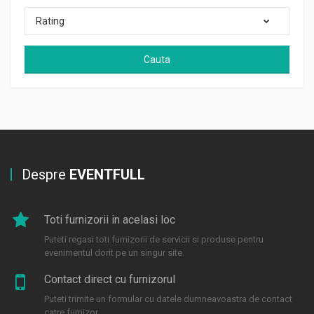
Rating
Cauta
Despre
EVENTFULL
Toti furnizorii in acelasi loc
Puteti regasi toti furnizorii de servicii si produse pentru
evenimentul dorit pe un singur site.
Contact direct cu furnizorul
Puteti trimite un formular cu datele dumneavoastra de contact
catre furnizor.