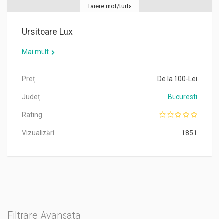
Taiere mot/turta
Ursitoare Lux
Mai mult
Preț
De la 100-Lei
Județ
Bucuresti
Rating
Vizualizări
1851
Filtrare Avansata