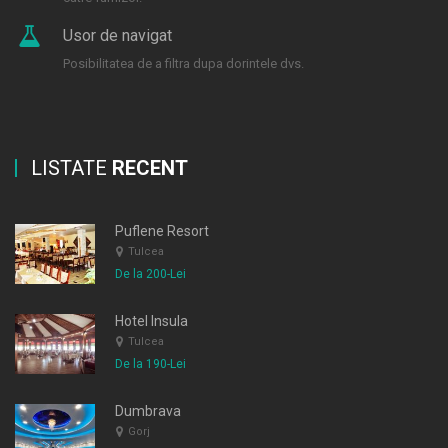
Usor de navigat
Posibilitatea de a filtra dupa dorintele dvs.
LISTATE
RECENT
Puflene Resort
Tulcea
De la 200-Lei
Hotel Insula
Tulcea
De la 190-Lei
Dumbrava
Gorj