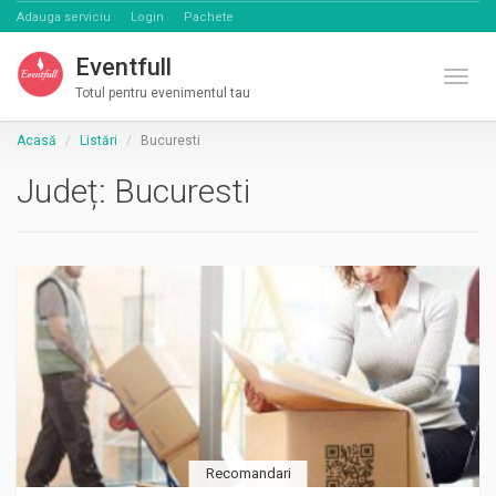
Adauga serviciu
Login
Pachete
Eventfull
Comut
Totul pentru evenimentul tau
Acasă
Listări
Bucuresti
Județ:
Bucuresti
Recomandari