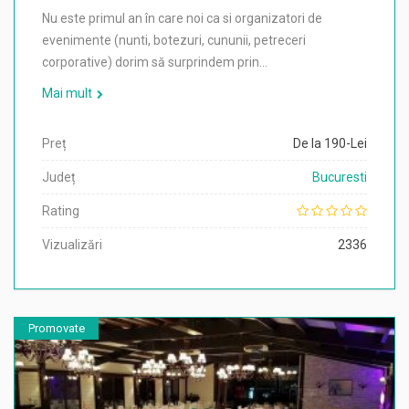
Nu este primul an în care noi ca si organizatori de
evenimente (nunti, botezuri, cununii, petreceri
corporative) dorim să surprindem prin…
Mai mult
Preț
De la 190-Lei
Județ
Bucuresti
Rating
Vizualizări
2336
Promovate