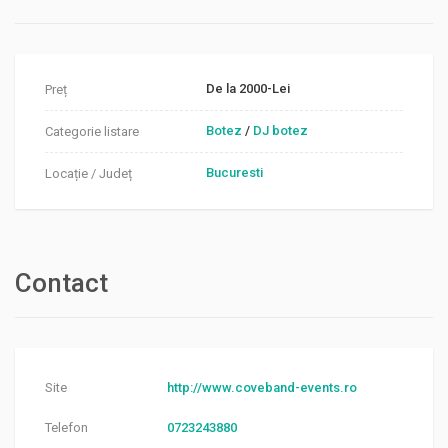
De la 2000-Lei
Preț
Botez
/
DJ botez
Categorie listare
Bucuresti
Locație / Județ
Contact
Site
http://www.coveband-events.ro
Telefon
0723243880