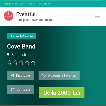
Adauga serviciu
Login
Pachete
Eventfull
Comut
Totul pentru evenimentul tau
Botez
,
DJ botez
Cove Band
Bucuresti
Distribuie
Adaugă la favorite
Compare
De la 2000-Lei