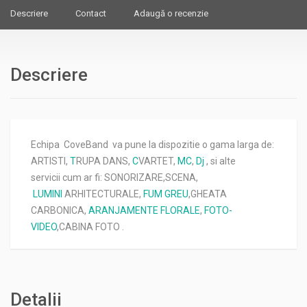
Descriere
Contact
Adaugă o recenzie
Descriere
Echipa CoveBand va pune la dispozitie o gama larga de:
ARTISTI,
T
RUPA DANS,
C
VARTET,
MC
,
Dj
, si alte
servicii cum ar fi: SONORIZARE,SCENA,
LUMINI
ARHITECTURALE,
FUM GREU
,GHEATA
CARBONICA,
ARANJAMENTE FLORALE
,
FOTO-
VIDEO
,CABINA FOTO .
Detalii