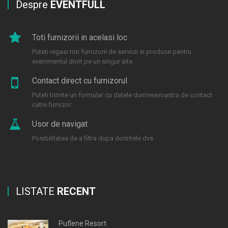
Despre
EVENTFULL
Toti furnizorii in acelasi loc
Puteti regasi toti furnizorii de servicii si produse pentru
evenimentul dorit pe un singur site.
Contact direct cu furnizorul
Puteti trimite un formular cu datele dumneavoastra de contact
catre furnizor.
Usor de navigat
Posibilitatea de a filtra dupa dorintele dvs.
LISTATE
RECENT
Puflene Resort