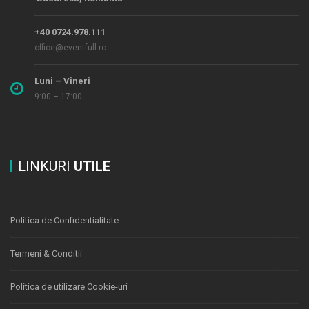
+40 0724.978.111
office@eventfull.ro
Luni – Vineri
9:00 – 17:00
LINKURI
UTILE
Politica de Confidentialitate
Termeni & Conditii
Politica de utilizare Cookie-uri