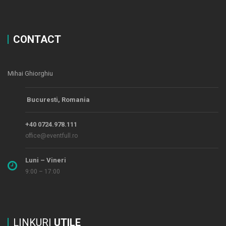
CONTACT
Mihai Ghiorghiu
Bucuresti, Romania
+40 0724.978.111
office@eventfull.ro
Luni – Vineri
9:00 – 17:00
LINKURI
UTILE