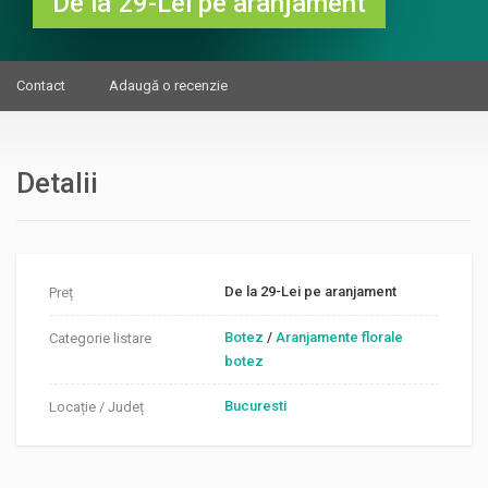
De la 29-Lei pe aranjament
Contact
Adaugă o recenzie
Detalii
De la 29-Lei pe aranjament
Preț
Botez
/
Aranjamente florale
Categorie listare
botez
Bucuresti
Locație / Județ