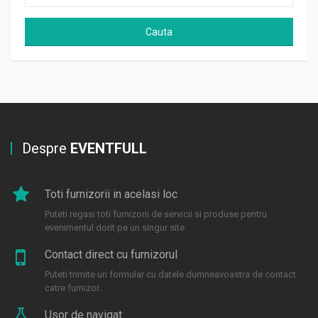
Cauta
Despre
EVENTFULL
Toti furnizorii in acelasi loc
Puteti regasi toti furnizorii de servicii si produse pentru
evenimentul dorit pe un singur site.
Contact direct cu furnizorul
Puteti trimite un formular cu datele dumneavoastra de contact
catre furnizor.
Usor de navigat