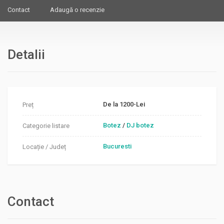
Contact
Adaugă o recenzie
Detalii
De la 1200-Lei
Preț
Botez
/
DJ botez
Categorie listare
Bucuresti
Locație / Județ
Contact