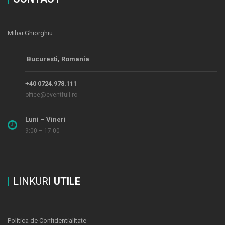
Mihai Ghiorghiu
Bucuresti, Romania
+40 0724.978.111
office@eventfull.ro
Luni – Vineri
9:00 – 17:00
LINKURI
UTILE
Politica de Confidentialitate