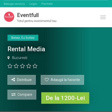
Adauga serviciu
Login
Pachete
Eventfull
Comut
Totul pentru evenimentul tau
Botez
,
DJ botez
Rental Media
Bucuresti
Distribuie
Adaugă la favorite
Compare
De la 1200-Lei