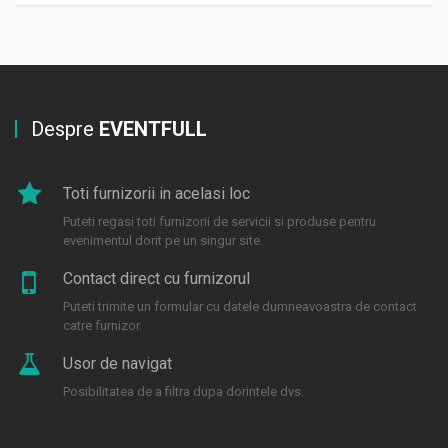
Despre
EVENTFULL
Toti furnizorii in acelasi loc
Puteti regasi toti furnizorii de servicii si produse pentru
evenimentul dorit pe un singur site.
Contact direct cu furnizorul
Puteti trimite un formular cu datele dumneavoastra de contact
catre furnizor.
Usor de navigat
Posibilitatea de a filtra dupa dorintele dvs.