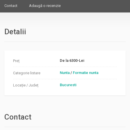
Contact
Adaugă o recenzie
Detalii
De la 6300-Lei
Preț
Nunta
/
Formatie nunta
Categorie listare
Bucuresti
Locație / Județ
Contact