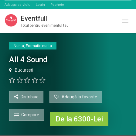
Adauga serviciu
Login
Pachete
Eventfull
Comut
Totul pentru evenimentul tau
Nunta
,
Formatie nunta
All 4 Sound
Bucuresti
Distribuie
Adaugă la favorite
Compare
De la 6300-Lei