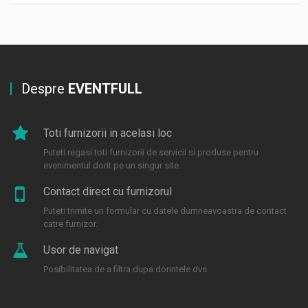
Despre
EVENTFULL
Toti furnizorii in acelasi loc
Puteti regasi toti furnizorii de servicii si produse pentru
evenimentul dorit pe un singur site.
Contact direct cu furnizorul
Puteti trimite un formular cu datele dumneavoastra de contact
catre furnizor.
Usor de navigat
Posibilitatea de a filtra dupa dorintele dvs.