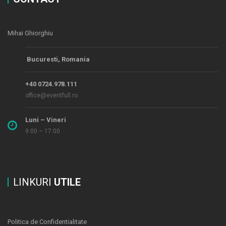
Mihai Ghiorghiu
Bucuresti, Romania
+40 0724.978.111
office@eventfull.ro
Luni – Vineri
9:00 – 17:00
LINKURI
UTILE
Politica de Confidentialitate