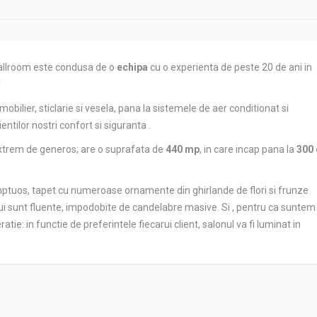
 Ballroom este condusa de o
echipa
cu o experienta de peste 20 de ani in
!
mobilier, sticlarie si vesela, pana la sistemele de aer conditionat si
tilor nostri confort si siguranta .
e extrem de generos; are o suprafata de
440 mp
, in care incap pana la
300
somptuos, tapet cu numeroase ornamente din ghirlande de flori si frunze
nului sunt fluente, impodobite de candelabre masive. Si , pentru ca suntem 
tie: in functie de preferintele fiecarui client, salonul va fi luminat in