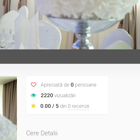
Apreciată de
0
persoane
2220
vizualizări
0.00 / 5
din
0 recenzii
Cere Detalii