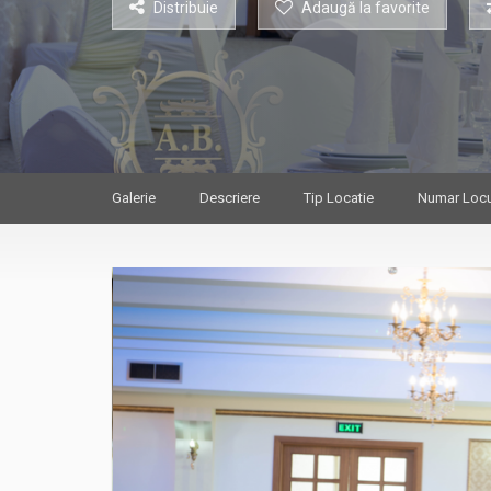
Distribuie
Adaugă la favorite
Galerie
Descriere
Tip Locatie
Numar Locu