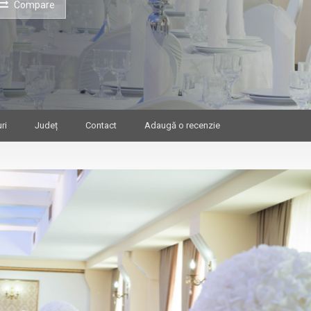
Compare
ri
Județ
Contact
Adaugă o recenzie