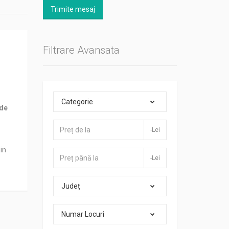
Trimite mesaj
Filtrare Avansata
Categorie
 de
-Lei
in
-Lei
Județ
Numar Locuri