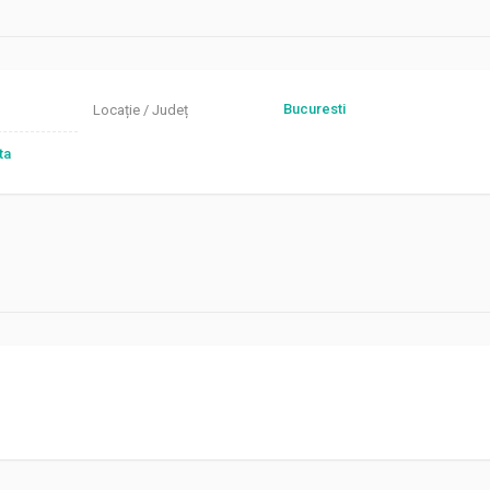
Bucuresti
Locație / Județ
ta