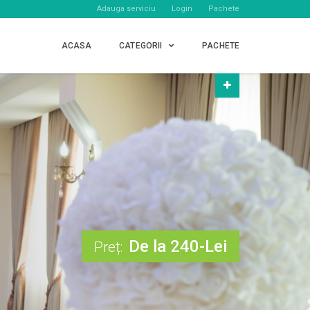
Adauga serviciu
Login
Pachete
ACASA
CATEGORII
PACHETE
De la 240-Lei
Preț: