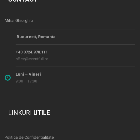
Mihai Ghiorghiu
Bucuresti, Romania
+40 0724.978.111
office@eventfull.ro
Luni – Vineri
9:00 – 17:00
LINKURI
UTILE
Politica de Confidentialitate