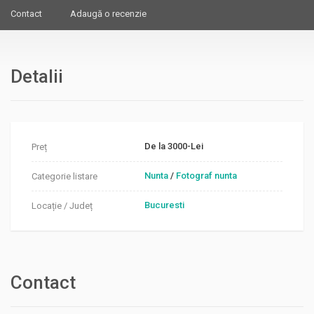
Contact
Adaugă o recenzie
Detalii
De la 3000-Lei
Preț
Nunta
/
Fotograf nunta
Categorie listare
Bucuresti
Locație / Județ
Contact