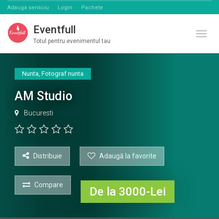
Adauga serviciu
Login
Pachete
Eventfull
Comut
Totul pentru evenimentul tau
Nunta
,
Fotograf nunta
AM Studio
Bucuresti
Distribuie
Adaugă la favorite
Compare
De la 3000-Lei