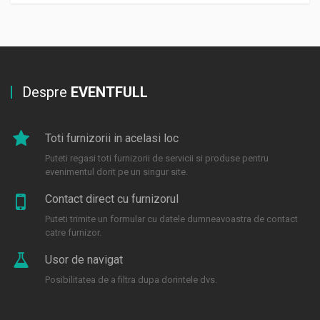
Despre
EVENTFULL
Toti furnizorii in acelasi loc
Puteti regasi toti furnizorii de servicii si produse pentru
evenimentul dorit pe un singur site.
Contact direct cu furnizorul
Puteti trimite un formular cu datele dumneavoastra de contact
catre furnizor.
Usor de navigat
Posibilitatea de a filtra dupa dorintele dvs.