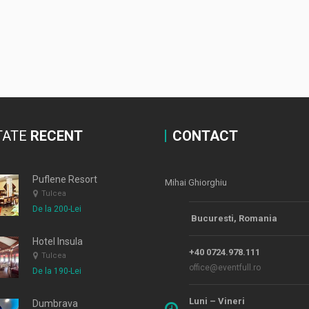
TATE
RECENT
CONTACT
Puflene Resort
Mihai Ghiorghiu
Tulcea
De la 200-Lei
Bucuresti, Romania
Hotel Insula
+40 0724.978.111
Tulcea
office@eventfull.ro
De la 190-Lei
Luni – Vineri
Dumbrava