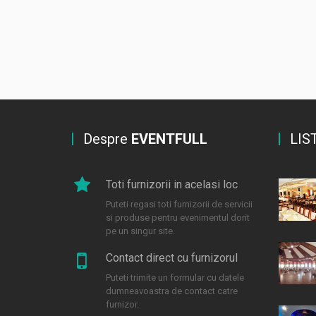
Despre
EVENTFULL
LIS
Toti furnizorii in acelasi loc
Puteti regasi toti furnizorii de servicii
si produse pentru evenimentul dorit
pe un singur site.
Contact direct cu furnizorul
Puteti trimite un formular cu datele
dumneavoastra de contact catre
furnizor.