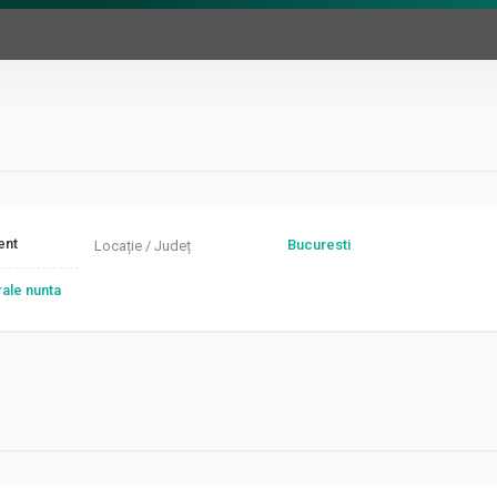
ent
Bucuresti
Locație / Județ
rale nunta