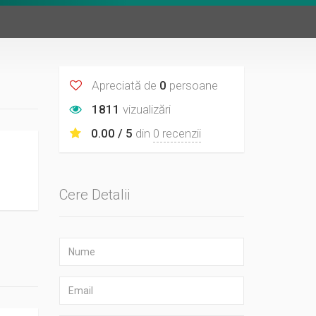
Apreciată de
0
persoane
1811
vizualizări
0.00 / 5
din
0 recenzii
Cere Detalii