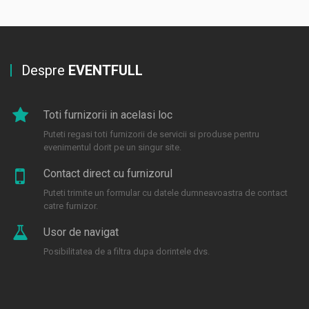
Despre
EVENTFULL
Toti furnizorii in acelasi loc
Puteti regasi toti furnizorii de servicii si produse pentru
evenimentul dorit pe un singur site.
Contact direct cu furnizorul
Puteti trimite un formular cu datele dumneavoastra de contact
catre furnizor.
Usor de navigat
Posibilitatea de a filtra dupa dorintele dvs.