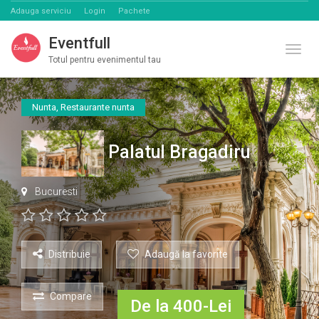
Adauga serviciu
Login
Pachete
Eventfull
Comut
Totul pentru evenimentul tau
Nunta
,
Restaurante nunta
Palatul Bragadiru
Bucuresti
Distribuie
Adaugă la favorite
Compare
De la 400-Lei