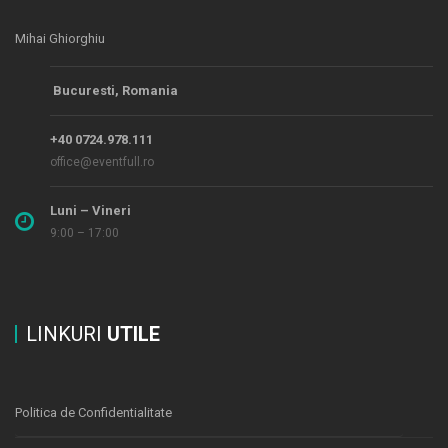
Mihai Ghiorghiu
Bucuresti, Romania
+40 0724.978.111
office@eventfull.ro
Luni – Vineri
9:00 – 17:00
LINKURI
UTILE
Politica de Confidentialitate