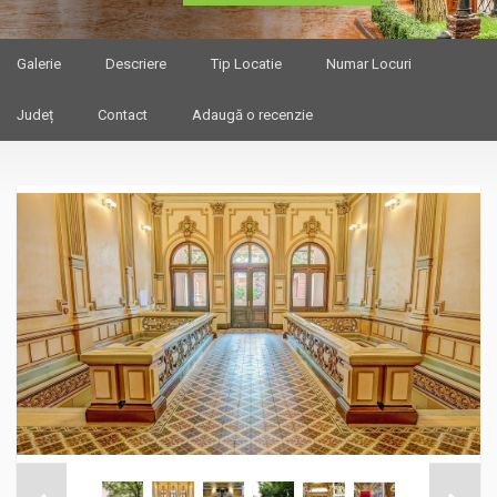
Galerie
Descriere
Tip Locatie
Numar Locuri
Județ
Contact
Adaugă o recenzie