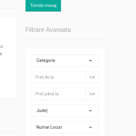
Trimite mesaj
Filtrare Avansata
ra
ic
Categorie
-Lei
-Lei
Județ
Numar Locuri