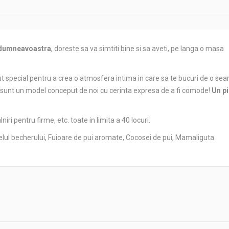
dumneavoastra
, doreste sa va simtiti bine si sa aveti, pe langa o masa
t special pentru a crea o atmosfera intima in care sa te bucuri de o sea
e sunt un model conceput de noi cu cerinta expresa de a fi comode!
Un p
alniri pentru firme, etc. toate in limita a 40 locuri.
ofelul becherului, Fuioare de pui aromate, Cocosei de pui, Mamaliguta