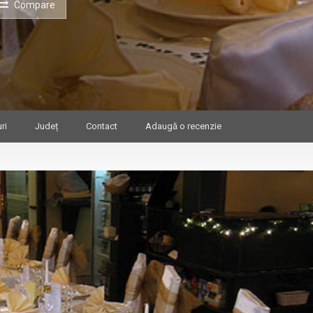
Compare
ri
Județ
Contact
Adaugă o recenzie