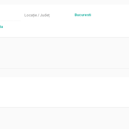
Bucuresti
Locație / Județ
ta