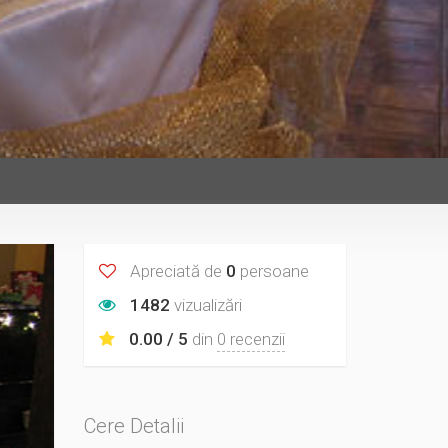
Apreciată de
0
persoane
1482
vizualizări
0.00 / 5
din
0 recenzii
Cere Detalii