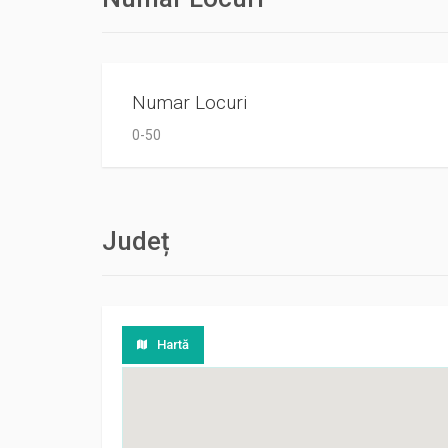
Numar Locuri
0-50
Județ
Hartă