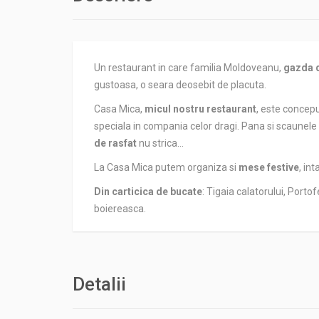
Un restaurant in care familia Moldoveanu,
gazda 
gustoasa, o seara deosebit de placuta.
Casa Mica,
micul nostru restaurant
, este concepu
speciala in compania celor dragi. Pana si scaunel
de rasfat
nu strica…
La Casa Mica putem organiza si
mese festive
, int
Din carticica de bucate
: Tigaia calatorului, Port
boiereasca.
Detalii