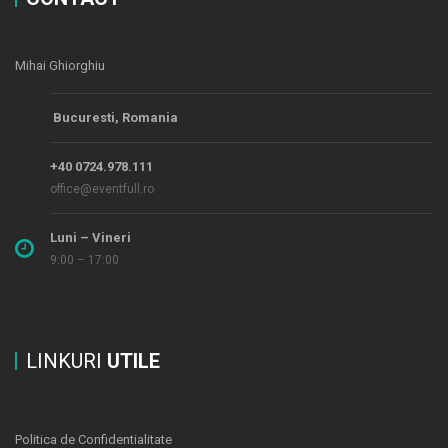
Mihai Ghiorghiu
Bucuresti, Romania
+40 0724.978.111
office@eventfull.ro
Luni – Vineri
9:00 – 17:00
LINKURI
UTILE
Politica de Confidentialitate