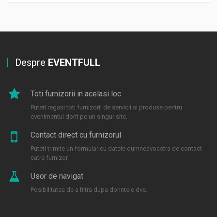
Despre
EVENTFULL
Toti furnizorii in acelasi loc
Puteti regasi toti furnizorii de servicii si produse pentru
evenimentul dorit pe un singur site.
Contact direct cu furnizorul
Puteti trimite un formular cu datele dumneavoastra de contact
catre furnizor.
Usor de navigat
Posibilitatea de a filtra dupa dorintele dvs.