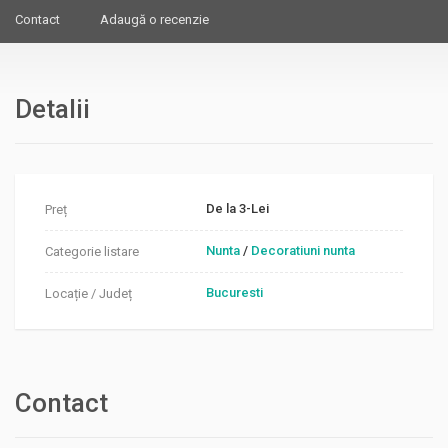
Contact
Adaugă o recenzie
Detalii
De la 3-Lei
Preț
Nunta
/
Decoratiuni nunta
Categorie listare
Bucuresti
Locație / Județ
Contact