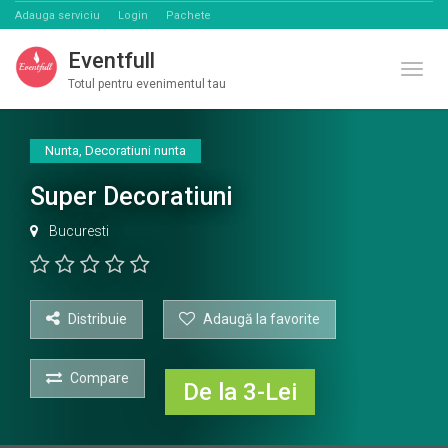
Adauga serviciu
Login
Pachete
Eventfull
Comut
Totul pentru evenimentul tau
Nunta
,
Decoratiuni nunta
Super Decoratiuni
Bucuresti
Distribuie
Adaugă la favorite
Compare
De la 3-Lei