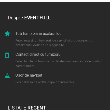
Despre
EVENTFULL
Toti furnizorii in acelasi loc
Puteti regasi toti furnizorii de servicii si produse pentru
evenimentul dorit pe un singur site.
Contact direct cu furnizorul
Puteti trimite un formular cu datele dumneavoastra de contact
catre furnizor.
Usor de navigat
Posibilitatea de a filtra dupa dorintele dvs.
LISTATE
RECENT