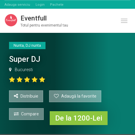
Adauga serviciu
Login
Pachete
Eventfull
Comut
Totul pentru evenimentul tau
Nunta
,
DJ nunta
Super DJ
Bucuresti
Distribuie
Adaugă la favorite
Compare
De la 1200-Lei