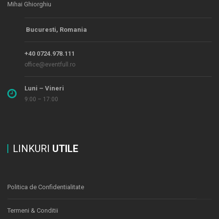
Mihai Ghiorghiu
Bucuresti, Romania
+40 0724.978.111
office@eventfull.ro
Luni – Vineri
9:00 – 17:00
LINKURI
UTILE
Politica de Confidentialitate
Termeni & Conditii