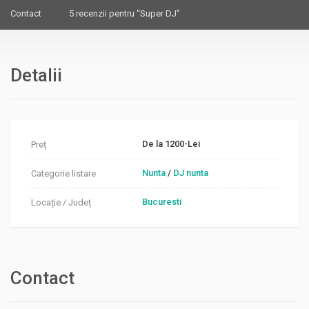
Contact
5 recenzii pentru “Super DJ”
Detalii
De la 1200-Lei
Preț
Nunta
/
DJ nunta
Categorie listare
Bucuresti
Locație / Județ
Contact