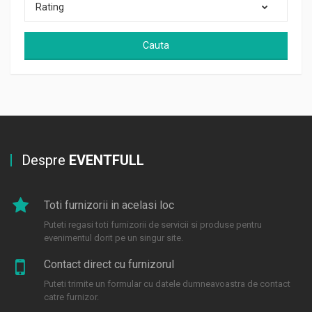
Rating
Cauta
Despre
EVENTFULL
Toti furnizorii in acelasi loc
Puteti regasi toti furnizorii de servicii si produse pentru
evenimentul dorit pe un singur site.
Contact direct cu furnizorul
Puteti trimite un formular cu datele dumneavoastra de contact
catre furnizor.