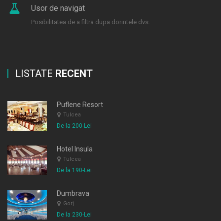
Usor de navigat
Posibilitatea de a filtra dupa dorintele dvs.
LISTATE
RECENT
Puflene Resort
Tulcea
De la 200-Lei
Hotel Insula
Tulcea
De la 190-Lei
Dumbrava
Gorj
De la 230-Lei