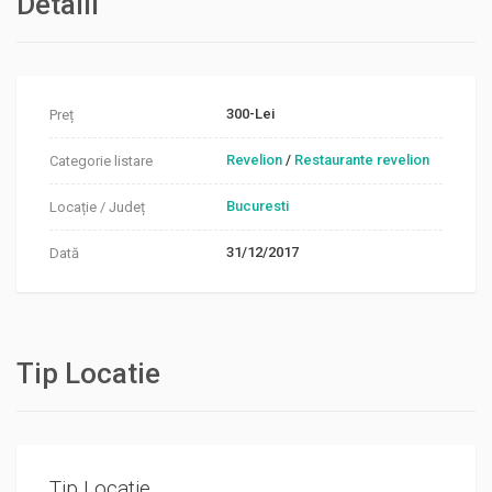
Detalii
300-Lei
Preț
Revelion
/
Restaurante revelion
Categorie listare
Bucuresti
Locație / Județ
31/12/2017
Dată
Tip Locatie
Tip Locatie