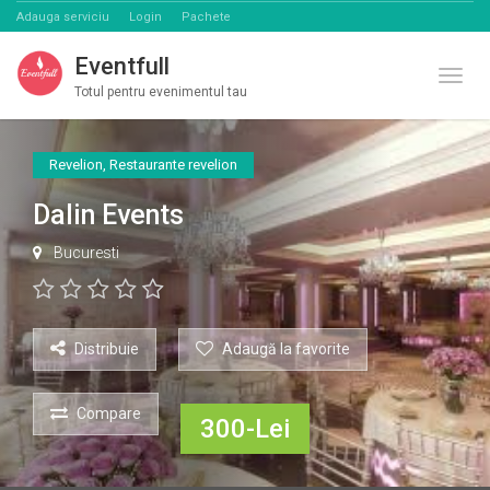
Adauga serviciu
Login
Pachete
Eventfull
Comut
Totul pentru evenimentul tau
Revelion
,
Restaurante revelion
Dalin Events
Bucuresti
Distribuie
Adaugă la favorite
Compare
300-Lei