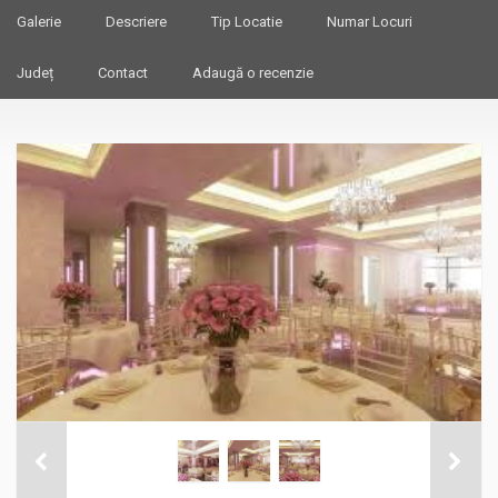
Galerie
Descriere
Tip Locatie
Numar Locuri
Județ
Contact
Adaugă o recenzie