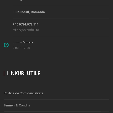
Bucuresti, Romania
+40 0724.978.111
office@eventfull.ro
Luni – Vineri
9:00 – 17:00
LINKURI
UTILE
Politica de Confidentialitate
Termeni & Conditii