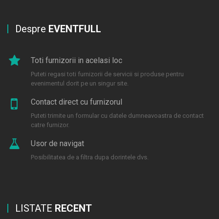
Despre
EVENTFULL
Toti furnizorii in acelasi loc
Puteti regasi toti furnizorii de servicii si produse pentru
evenimentul dorit pe un singur site.
Contact direct cu furnizorul
Puteti trimite un formular cu datele dumneavoastra de contact
catre furnizor.
Usor de navigat
Posibilitatea de a filtra dupa dorintele dvs.
LISTATE
RECENT