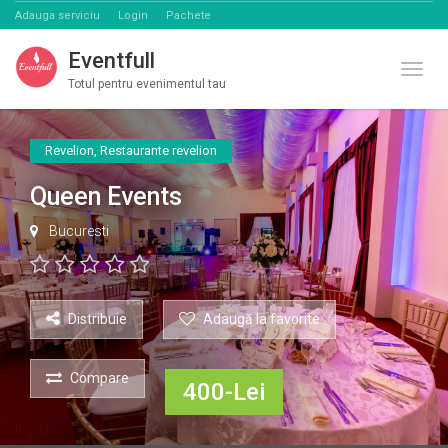
Adauga serviciu
Login
Pachete
Eventfull
Comut
Totul pentru evenimentul tau
Revelion
,
Restaurante revelion
Queen Events
Bucuresti
Distribuie
Adaugă la favorite
Compare
400-Lei